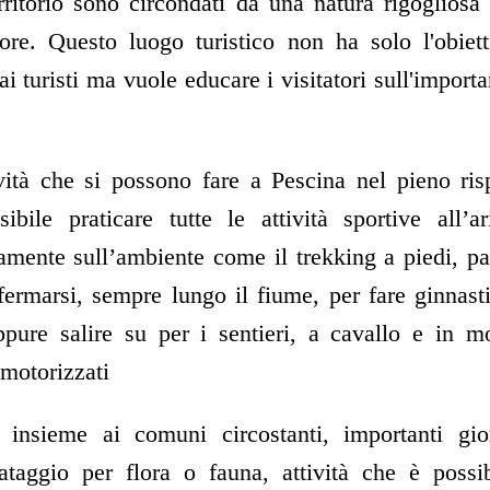
rritorio sono circondati da una natura rigogliosa
ore. Questo luogo turistico non ha solo l'obiett
ai turisti ma vuole educare i visitatori sull'import
vità che si possono fare a Pescina nel pieno risp
sibile praticare tutte le attività sportive all’
amente sull’ambiente come il trekking a piedi, p
rmarsi, sempre lungo il fiume, per fare ginnasti
oppure salire su per i sentieri, a cavallo e in 
 motorizzati
 insieme ai comuni circostanti, importanti gi
taggio per flora o fauna, attività che è possi