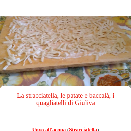
La stracciatella, le patate e baccalà, i
quagliatelli di Giuliva
Uovo
all'acqua
(
Stracciatella
)