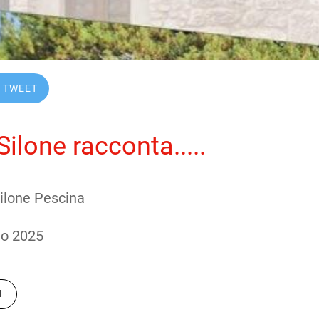
TWEET
Silone racconta.....
Silone Pescina
to 2025 
I