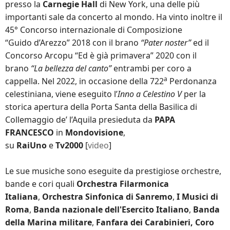
presso la
Carnegie Hall
di New York, una delle più
importanti sale da concerto al mondo. Ha vinto inoltre il
45° Concorso internazionale di Composizione
“
Guido
d’Arezzo” 2018 con il brano
“Pater noster”
ed il
Concorso Arcopu “Ed è già primavera” 2020 con il
brano
“La bellezza del canto”
entrambi per coro a
a
cappella. Nel 2022, in occasione della 722
Perdonanza
celestiniana, viene eseguito l’
Inno a Celestino V
per la
storica apertura della Porta Santa della Basilica di
Collemaggio de’ l’Aquila presieduta da
PAPA
FRANCESCO
in
Mondovisione
,
su
RaiUno
e
Tv2000
[
video
]
Le sue musiche sono eseguite da prestigiose orchestre,
bande e cori quali
Orchestra Filarmonica
Italiana
,
Orchestra Sinfonica di Sanremo
,
I Musici di
Roma
,
Banda nazionale dell'Esercito Italiano
,
Banda
della Marina militare
,
Fanfara dei Carabinieri, Coro