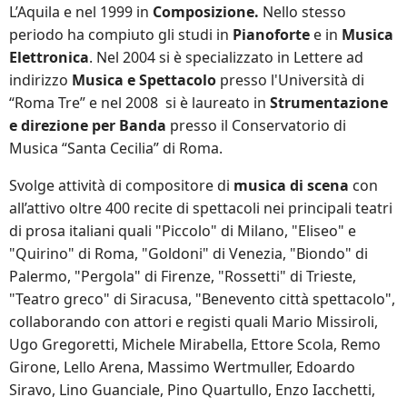
L’Aquila e nel 1999 in
Composizione.
Nello stesso
periodo ha compiuto gli studi in
Pianoforte
e in
Musica
Elettronica
. Nel 2004 si è specializzato in Lettere ad
indirizzo
Musica e Spettacolo
presso l'Università di
“Roma Tre” e nel 2008 si è laureato in
Strumentazione
e direzione per Banda
presso il Conservatorio di
Musica “Santa Cecilia” di Roma.
Svolge attività di compositore di
musica di scena
con
all’attivo oltre 400 recite di spettacoli nei principali teatri
di prosa italiani quali "Piccolo" di Milano, "Eliseo" e
"Quirino" di Roma, "Goldoni" di Venezia, "Biondo" di
Palermo, "Pergola" di Firenze, "Rossetti" di Trieste,
"Teatro greco" di Siracusa, "Benevento città spettacolo",
collaborando con attori e registi quali Mario Missiroli,
Ugo Gregoretti, Michele Mirabella, Ettore Scola, Remo
Girone, Lello Arena, Massimo Wertmuller, Edoardo
Siravo, Lino Guanciale, Pino Quartullo, Enzo Iacchetti,