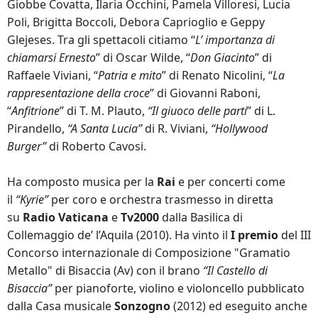
Giobbe Covatta, Ilaria Occhini, Pamela Villoresi, Lucia
Poli, Brigitta Boccoli, Debora Caprioglio e Geppy
Glejeses. Tra gli spettacoli citiamo “
L’ importanza di
chiamarsi Ernesto
” di Oscar Wilde, “
Don Giacinto
” di
Raffaele Viviani, “
Patria e mito
” di Renato Nicolini, “
La
rappresentazione della croce
” di Giovanni Raboni,
“
Anfitrione
” di T. M. Plauto,
“Il giuoco delle parti
” di L.
Pirandello,
“A Santa Lucia”
di R. Viviani,
“Hollywood
Burger”
di Roberto Cavosi.
Ha composto musica per la
Rai
e per concerti come
il
“Kyrie”
per coro e orchestra trasmesso in diretta
su
Radio Vaticana
e
Tv2000
dalla Basilica di
Collemaggio de’ l’Aquila (2010). Ha vinto il
I premio
del III
Concorso internazionale di Composizione "Gramatio
Metallo" di Bisaccia (Av) con il brano
“Il Castello di
Bisaccia”
per pianoforte, violino e violoncello pubblicato
dalla Casa musicale
Sonzogno
(2012) ed eseguito anche