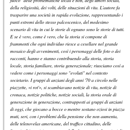
fuoco" delle problematiche locali e non, degli umori sociali,
della religiosità, dei volti, delle situazioni di vita. L'autore fa
trasparire una società in rapida evoluzione, rappresentando i
punti estremi dello stesso palcoscenico, del medesimo
scenario di vita in cui le storie di ognuno sono le storie di tutti.
E se è vero, come è vero, che la storia si compone di
frammenti che ogni individuo riesce a cesellare nel grande
mosaico degli avvenimenti, così i personaggi delle foto o dei
racconti, hanno e stanno contribuendo alla storia, storia
locale, storia familiare, storia generazionale; riusciamo così a
vedere come i personaggi sono "evoluti" nel contesto
societario. I gruppi di anziani degli anni '70 a circolo nelle
piazzette, «i rot'», si scambiavano notizie di vita, notizie di
cronaca, notizie politiche, notizie sociali, la storia orale di
generazione in generazione, contrapposti ai gruppi di anziani
di oggi, che giocano a bocce o mentre sostano oziosi in piazza
muti, seri, con i problemi della pensione che non aumenta,
delle telenovelas americane, del traffico cittadino, delle