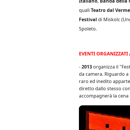
Italiano
,
Banda della 
quali
Teatro dal Verm
Festival
di Miskolc (Un
Spoleto.
EVENTI ORGANIZZATI 
-
2013
organizza il "Fes
da camera. Riguardo a 
raro ed inedito apparte
diretto dallo stesso co
accompagnerà la cena co