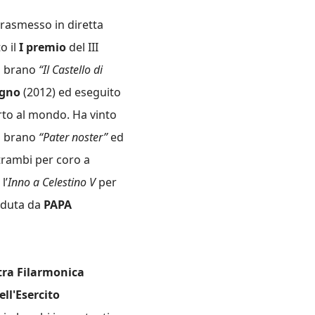
trasmesso in diretta
o il
I premio
del III
il brano
“Il Castello di
gno
(2012) ed eseguito
rto al mondo. Ha vinto
il brano
“Pater noster”
ed
rambi per coro a
l’
Inno a Celestino V
per
ieduta da
PAPA
ra Filarmonica
ll'Esercito