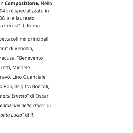
 in
Composizione.
Nello
04 si è specializzato in
08 si è laureato
a Cecilia” di Roma.
pettacoli nei principali
oni" di Venezia,
Siracusa, "Benevento
retti, Michele
ravo, Lino Guanciale,
 Poli, Brigitta Boccoli,
marsi Ernesto
” di Oscar
entazione della croce
” di
Santa Lucia”
di R.