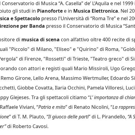
 Conservatorio di Musica “A. Casella” de’ L’Aquila e nel 1999
iuto gli studi in
Pianoforte
e in
Musica Elettronica
. Nel 20
ica e Spettacolo
presso l'Università di “Roma Tre” e nel 20
irezione per Banda
presso il Conservatorio di Musica “Sant
ositore di
musica di scena
con all’attivo oltre 400 recite di s
 quali "Piccolo" di Milano, "Eliseo" e "Quirino" di Roma, "Gold
ergola" di Firenze, "Rossetti" di Trieste, "Teatro greco" di 
borando con attori e registi quali Mario Missiroli, Ugo Grego
a, Remo Girone, Lello Arena, Massimo Wertmuller, Edoardo Si
chetti, Giobbe Covatta, Ilaria Occhini, Pamela Villoresi, Lucia
py Glejeses. Tra gli spettacoli citiamo “
L’ importanza di chia
 Raffaele Viviani, “
Patria e mito
” di Renato Nicolini, “
La rappres
rione
” di T. M. Plauto,
“Il giuoco delle parti
” di L. Pirandello,
“A 
er”
di Roberto Cavosi.