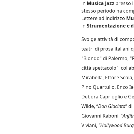
in
Musica Jazz
presso il
stesso periodo ha comp
Lettere ad indirizzo
Mus
in
Strumentazione e d
Svolge attività di comp
teatri di prosa italiani
"Biondo" di Palermo, "P
città spettacolo", colla
Mirabella, Ettore Scol
Pino Quartullo, Enzo Iac
Debora Caprioglio e Gep
Wilde, “
Don Giacinto
” di
Giovanni Raboni, “
Anfit
Viviani,
“Hollywood Burg