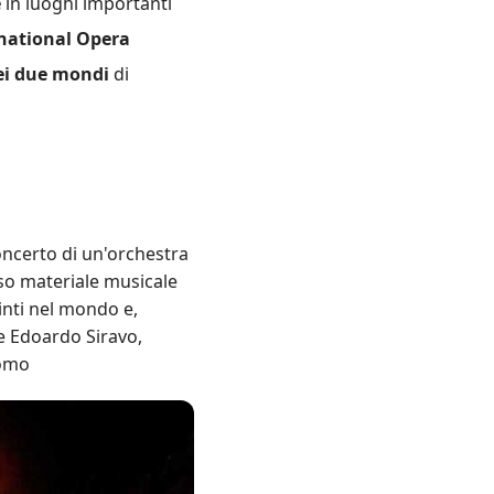
e
in luoghi importanti
national Opera
dei due mondi
di
concerto di un'orchestra
so materiale musicale
inti nel mondo e,
re Edoardo Siravo,
uomo