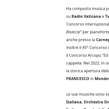
Ha composto musica p
su
Radio Vaticana
e
Tv
Concorso internazional
Bisaccia”
per pianoforte,
anche presso la
Carneg
inoltre il 45° Concorso
il Concorso Arcopu “Ed
cappella. Nel 2022, in 
la storica apertura dell
FRANCESCO
in
Mondov
Le sue musiche sono es
Italiana
,
Orchestra Si