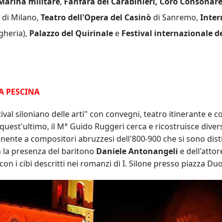
Marina militare
,
Fanfara dei Carabinieri, Coro Consonar
e
di Milano,
Teatro dell'Opera del Casinò
di Sanremo,
Inter
gheria),
Palazzo del Quirinale
e
Festival internazionale 
A PESCINA
tival siloniano delle arti" con convegni, teatro itinerante e 
quest'ultimo, il M°
Guido
Ruggeri cerca e ricostruisce diver
nente a compositori abruzzesi dell'800-900 che si sono dist
n la presenza del baritono
Daniele Antonangeli
e dell'atto
n i cibi descritti nei romanzi di I. Silone presso piazza D