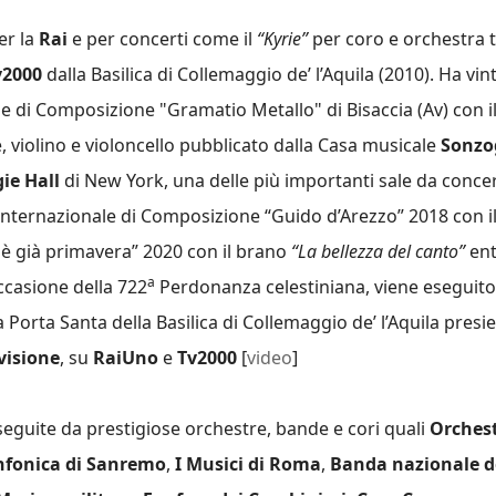
er la
Rai
e per concerti come il
“Kyrie”
per coro e orchestra 
2000
dalla Basilica di Collemaggio de’ l’Aquila (2010). Ha vint
e di Composizione "Gramatio Metallo" di Bisaccia (Av) con 
 violino e violoncello pubblicato dalla Casa musicale
Sonzo
ie Hall
di New York, una delle più importanti sale da conce
 internazionale di Composizione “
Guido
d’Arezzo” 2018 con 
 è già primavera” 2020 con il brano
“La bellezza del canto”
ent
a
occasione della 722
Perdonanza celestiniana, viene eseguito 
a Porta Santa della Basilica di Collemaggio de’ l’Aquila pres
isione
, su
RaiUno
e
Tv2000
[
video
]
eguite da prestigiose orchestre, bande e cori quali
Orchest
nfonica di Sanremo
,
I Musici di Roma
,
Banda nazionale de