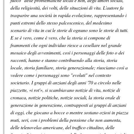
fuoco" delle problematiche locali e non, degli umori sociali,
della religiosità, dei volti, delle situazioni di vita. L'autore fa
trasparire una società in rapida evoluzione, rappresentando i
punti estremi dello stesso palcoscenico, del medesimo
scenario di vita in cui le storie di ognuno sono le storie di tutti.
E se è vero, come è vero, che la storia si compone di
frammenti che ogni individuo riesce a cesellare nel grande
mosaico degli avvenimenti, così i personaggi delle foto o dei
racconti, hanno e stanno contribuendo alla storia, storia
locale, storia familiare, storia generazionale; riusciamo così a
vedere come i personaggi sono "evoluti" nel contesto
societario. I gruppi di anziani degli anni '70 a circolo nelle
piazzette, «i rot'», si scambiavano notizie di vita, notizie di
cronaca, notizie politiche, notizie sociali, la storia orale di
generazione in generazione, contrapposti ai gruppi di anziani
di oggi, che giocano a bocce o mentre sostano oziosi in piazza
muti, seri, con i problemi della pensione che non aumenta,
delle telenovelas americane, del traffico cittadino, delle