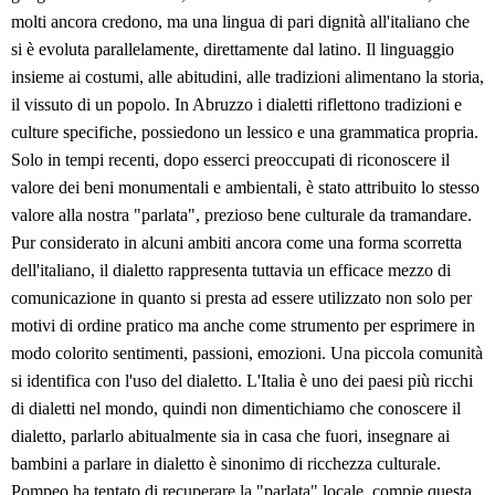
molti ancora credono, ma una lingua di pari dignità all'italiano che
si è evoluta parallelamente, direttamente dal latino. Il linguaggio
insieme ai costumi, alle abitudini, alle tradizioni alimentano la storia,
il vissuto di un popolo. In Abruzzo i dialetti riflettono tradizioni e
culture specifiche, possiedono un lessico e una grammatica propria.
Solo in tempi recenti, dopo esserci preoccupati di riconoscere il
valore dei beni monumentali e ambientali, è stato attribuito lo stesso
valore alla nostra "parlata", prezioso bene culturale da tramandare.
Pur considerato in alcuni ambiti ancora come una forma scorretta
dell'italiano, il dialetto rappresenta tuttavia un efficace mezzo di
comunicazione in quanto si presta ad essere utilizzato non solo per
motivi di ordine pratico ma anche come strumento per esprimere in
modo colorito sentimenti, passioni, emozioni. Una piccola comunità
si identifica con l'uso del dialetto. L'Italia è uno dei paesi più ricchi
di dialetti nel mondo, quindi non dimentichiamo che conoscere il
dialetto, parlarlo abitualmente sia in casa che fuori, insegnare ai
bambini a parlare in dialetto è sinonimo di ricchezza culturale.
Pompeo ha tentato di recuperare la "parlata" locale, compie questa